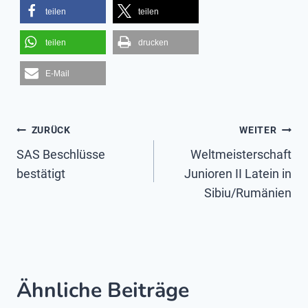
teilen
teilen
teilen
drucken
E-Mail
Beitragsnavigation
ZURÜCK
WEITER
SAS Beschlüsse
Weltmeisterschaft
bestätigt
Junioren II Latein in
Sibiu/Rumänien
Ähnliche Beiträge