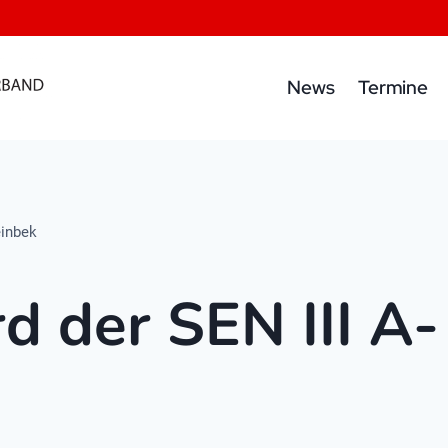
News
Termine
einbek
 der SEN III A- 