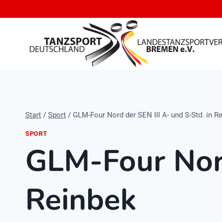
Zum
Inhalt
springen
Start
/
Sport
/
GLM-Four Nord der SEN III A- und S-Std. in R
SPORT
GLM-Four Nord
Reinbek