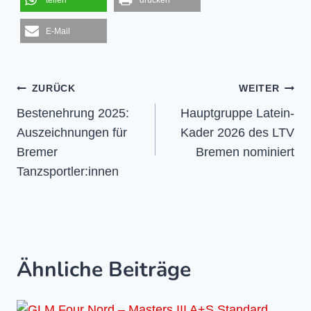
teilen
drucken
E-Mail
Beitragsnavigation
ZURÜCK
WEITER
Bestenehrung 2025:
Hauptgruppe Latein-
Auszeichnungen für
Kader 2026 des LTV
Bremer
Bremen nominiert
Tanzsportler:innen
Ähnliche Beiträge