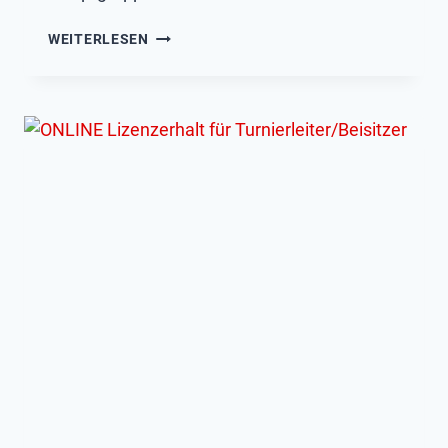
LTV-
WEITERLESEN
KADER
2024
–
TERMIN
OKTOBER