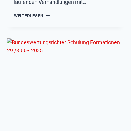
laufenden Verhandlungen mit…
WICHTIG:
WEITERLESEN
TEILNAHME
AN
DER
DOSB-
UMFRAGE
ZUR
MUSIKNUTZUNG
IM
SPORTVEREIN