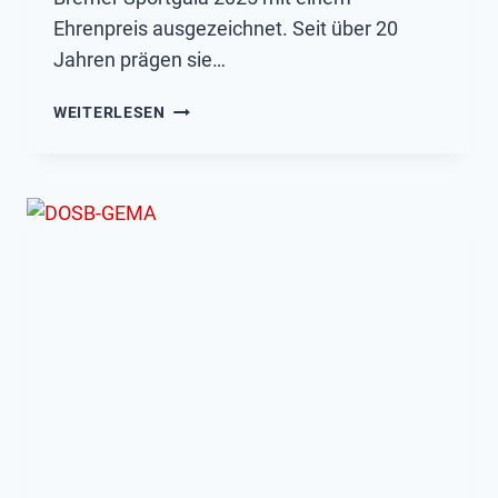
Ehrenpreis ausgezeichnet. Seit über 20
Jahren prägen sie…
AUSNAHMETRAINER
WEITERLESEN
FÜR
AUSNAHMEATHLETEN:
EHRUNG
FÜR
UTA
UND
ROBERTO
ALBANESE
BEI
DER
BREMER
SPORTGALA