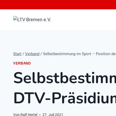
Zum
Inhalt
springen
Start
/
Verband
/
Selbstbestimmung im Sport – Position d
VERBAND
Selbstbestimm
DTV-Präsidiu
Von
Ralf Hertel
27. Juli 2021