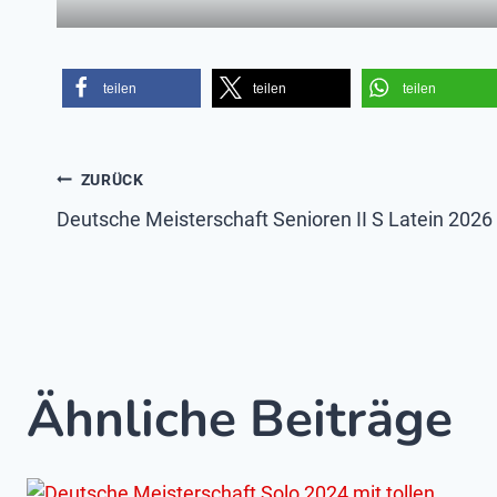
teilen
teilen
teilen
Beitragsnavigatio
ZURÜCK
Deutsche Meisterschaft Senioren II S Latein 2026
Ähnliche Beiträge