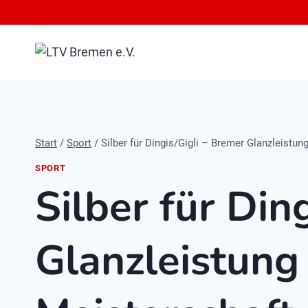
Zum
Inhalt
springen
Start
/
Sport
/
Silber für Dingis/Gigli – Bremer Glanzleistu
SPORT
Silber für Din
Glanzleistung