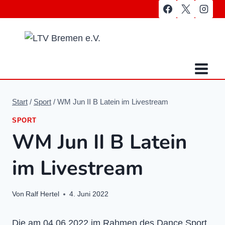
Zum
Inhalt
springen
Start
/
Sport
/
WM Jun II B Latein im Livestream
SPORT
WM Jun II B Latein
im Livestream
Von
Ralf Hertel
4. Juni 2022
Die am 04.06.2022 im Rahmen des Dance Sport