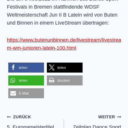
Festivals in Bremen stattfindende WDSF
Weltmeisterschaft Jun II B Latein wird von Buten
und Binnen in einem LiveStream übertragen:
https://www.butenunbinnen.de/livestream/livestrea
m-wm-junioren-latein-100.html
teilen
teilen
teilen
drucken
E-Mail
Beitragsnavigation
ZURÜCK
WEITER
5. Europameistertitel
Zeitplan Dance Sport