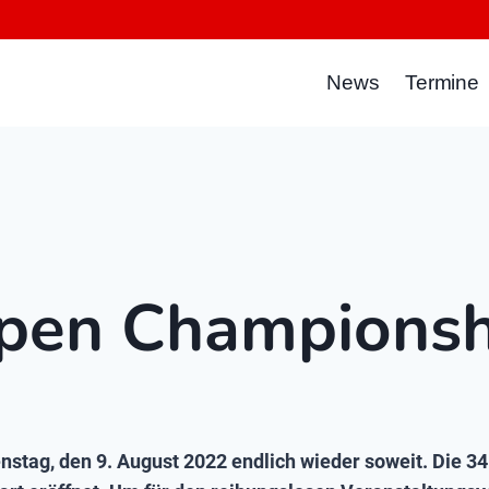
News
Termine
pen Championsh
enstag, den 9. August 2022 endlich wieder soweit. Die