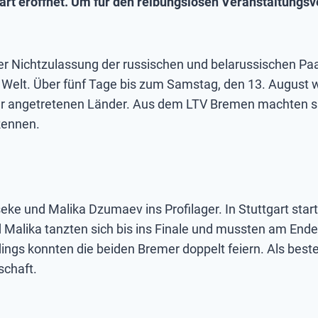
gart eröffnet. Um für den reibungslosen Veranstaltungsv
er Nichtzulassung der russischen und belarussischen Pa
ler Welt. Über fünf Tage bis zum Samstag, den 13. Augu
ler angetretenen Länder. Aus dem LTV Bremen machten si
Rennen.
ke und Malika Dzumaev ins Profilager. In Stuttgart star
 Malika tanzten sich bis ins Finale und mussten am Ende
lerdings konnten die beiden Bremer doppelt feiern. Als b
schaft.