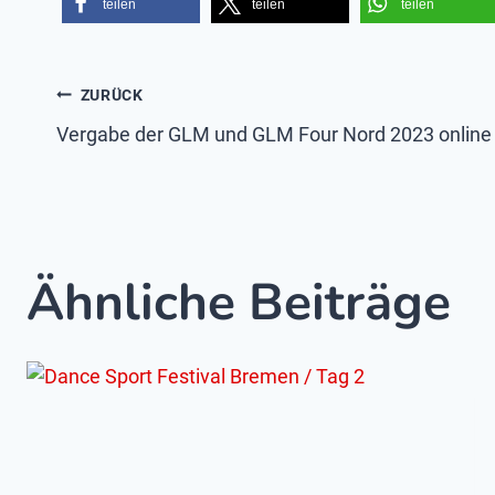
teilen
teilen
teilen
Beitragsnavigatio
ZURÜCK
Vergabe der GLM und GLM Four Nord 2023 online
Ähnliche Beiträge