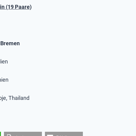
in
(19 Paare)
C Bremen
lien
nien
je, Thailand