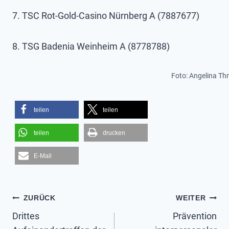
7. TSC Rot-Gold-Casino Nürnberg A (7887677)
8. TSG Badenia Weinheim A (8778788)
Foto: Angelina T
teilen
teilen
teilen
drucken
E-Mail
Beitragsnavigation
ZURÜCK
WEITER
Drittes
Prävention