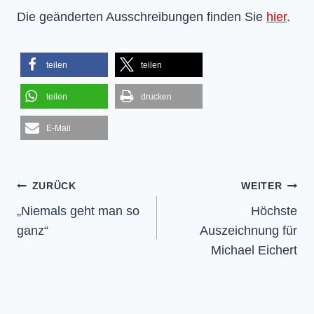
Die geänderten Ausschreibungen finden Sie
hier
.
teilen
teilen
teilen
drucken
E-Mail
Beitragsnavigation
ZURÜCK
WEITER
„Niemals geht man so
Höchste
ganz“
Auszeichnung für
Michael Eichert