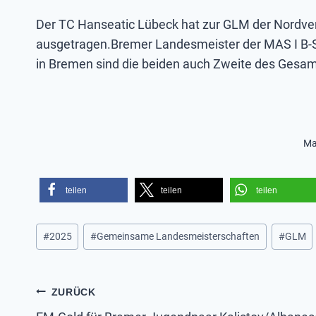
Der TC Hanseatic Lübeck hat zur GLM der Nordver
ausgetragen.Bremer Landesmeister der MAS I B-S
in Bremen sind die beiden auch Zweite des Gesam
Ma
teilen
teilen
teilen
Schlagworte:
#
2025
#
Gemeinsame Landesmeisterschaften
#
GLM
Beitragsnavigatio
ZURÜCK