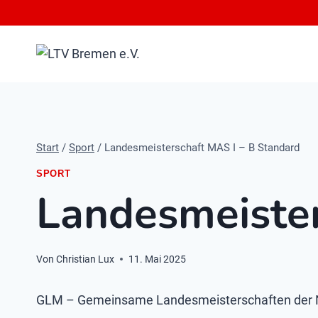
Zum
Inhalt
springen
Start
/
Sport
/
Landesmeisterschaft MAS I – B Standard
SPORT
Landesmeister
Von
Christian Lux
11. Mai 2025
GLM – Gemeinsame Landesmeisterschaften der N