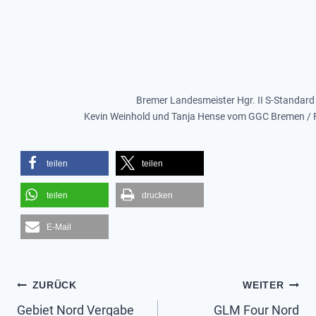
Bremer Landesmeister Hgr. II S-Standard
Kevin Weinhold und Tanja Hense vom GGC Bremen / Fo
teilen
teilen
teilen
drucken
E-Mail
Beitragsnavigation
ZURÜCK
WEITER
Gebiet Nord Vergabe
GLM Four Nord