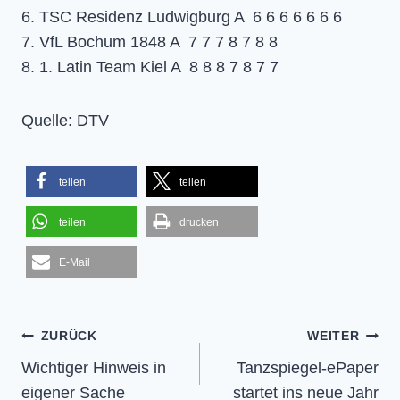
6. TSC Residenz Ludwigburg A 6 6 6 6 6 6 6
7. VfL Bochum 1848 A 7 7 7 8 7 8 8
8. 1. Latin Team Kiel A 8 8 8 7 8 7 7
Quelle: DTV
teilen
teilen
teilen
drucken
E-Mail
Beitragsnavigation
ZURÜCK
WEITER
Wichtiger Hinweis in
Tanzspiegel-ePaper
eigener Sache
startet ins neue Jahr