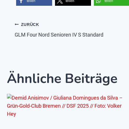
teilen
teilen
teilen
Beitragsnavigatio
ZURÜCK
GLM Four Nord Senioren IV S Standard
Ähnliche Beiträge