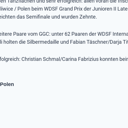
den Tanzflächen und sehr erfolgreich: allen voran die fri
Gliwice / Polen beim WDSF Grand Prix der Junioren II Late
eichten das Semifinale und wurden Zehnte.
 weitere Paare vom GGC: unter 62 Paaren der WDSF Intern
igli holten die Silbermedaille und Fabian Täschner/Darja
folgreich: Christian Schmal/Carina Fabrizius konnten b
/Polen