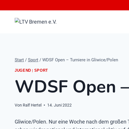
Zum
Inhalt
springen
Start
/
Sport
/
WDSF Open – Turniere in Gliwice/Polen
|
JUGEND
SPORT
WDSF Open – T
Von
Ralf Hertel
14. Juni 2022
Gliwice/Polen. Nur eine Woche nach dem großen 